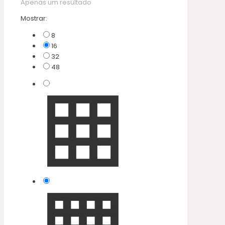
Apenas um resultado
Mostrar:
8
16
32
48