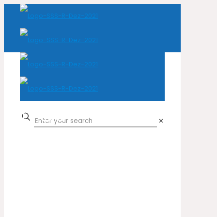
1789
✕
Home
Cor do produto
1789