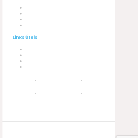
Empresa
Produtos
A minha conta
Contactos
Links Úteis
Termos e Condições
Política de Privacidade
Política de Cookies
Livro de Reclamações
© 2021 Silva, Santos e Silva. Powered by
Soluções Digitais