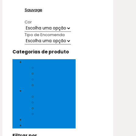
Sauvage
Cor
Tipo de Encomenda
Categorias de produto
Peles Exóticas
Cobra
Crocodilo
Pirarucu
Salmão
Peles Naturais
Cabra
Mestiço
Ovelha
Vaca
Sem categoria
Vegan
Filtrar por