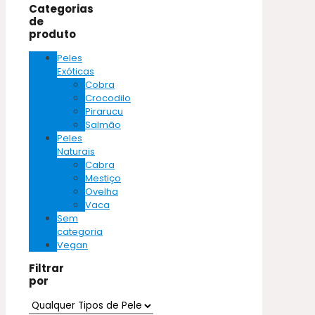
Categorias
de
produto
Peles
Exóticas
Cobra
Crocodilo
Pirarucu
Salmão
Peles
Naturais
Cabra
Mestiço
Ovelha
Vaca
Sem
categoria
Vegan
Filtrar
por