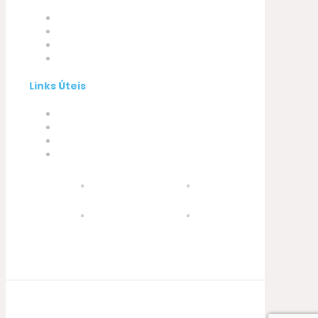
Empresa
Produtos
A minha conta
Contactos
Links Úteis
Termos e Condições
Política de Privacidade
Política de Cookies
Livro de Reclamações
© 2021 Silva, Santos e Silva. Powered by
Soluções Digitais