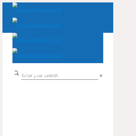
Noce
✕
Home
Cor do produto
Noce