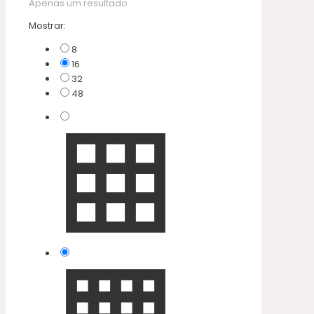
Apenas um resultado
Mostrar:
8
16
32
48