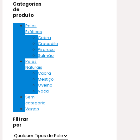
Categorias
de
produto
Peles
Exóticas
Cobra
Crocodilo
Pirarucu
Salmão
Peles
Naturais
Cabra
Mestiço
Ovelha
Vaca
Sem
categoria
Vegan
Filtrar
por