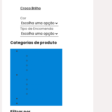
Croco Brilho
Cor
Tipo de Encomenda
Categorias de produto
Peles Exóticas
Cobra
Crocodilo
Pirarucu
Salmão
Peles Naturais
Cabra
Mestiço
Ovelha
Vaca
Sem categoria
Vegan
Filtrar por