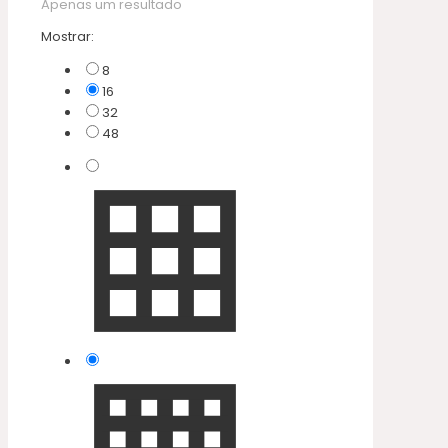
Apenas um resultado
Mostrar:
8
16
32
48