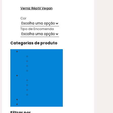
Verniz Réptil Vegan
Cor
Tipo de Encomenda
Categorias de produto
Peles Exóticas
Cobra
Crocodilo
Pirarucu
Salmão
Peles Naturais
Cabra
Mestiço
Ovelha
Vaca
Sem categoria
Vegan
Filtrar por