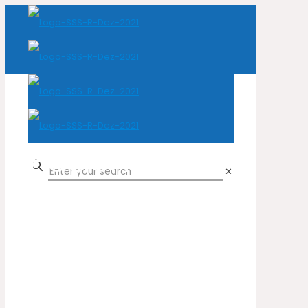
Peach
✕
Home
Cor do produto
Peach