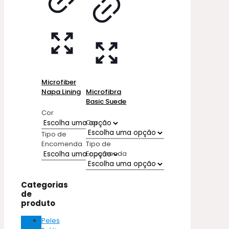
Microfiber
Napa Lining
Microfibra
Basic Suede
Cor
Cor
Tipo de
Encomenda
Tipo de
Encomenda
Categorias
de
produto
Peles