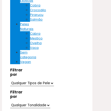
Exóticas
Cobra
Crocodilo
Pirarucu
Salmão
Peles
Naturais
Cabra
Mestiço
Ovelha
Vaca
Sem
categoria
Vegan
Filtrar
por
Filtrar
por