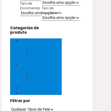
Tipo de
Encomenda
Tipo de
Encomenda
Categorias de
produto
Peles Exóticas
Cobra
Crocodilo
Pirarucu
Salmão
Peles Naturais
Cabra
Mestiço
Ovelha
Vaca
Sem categoria
Vegan
Filtrar por