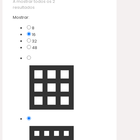
A mostrar todos os 2
resultados
Mostrar:
8
16
32
48