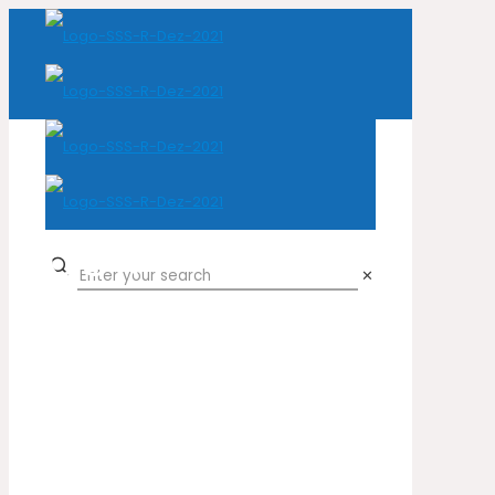
004
✕
Home
Cor do produto
004