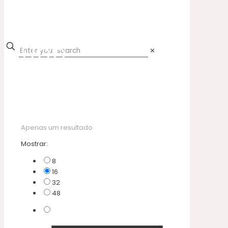
056
✕
Apenas um resultado
Mostrar:
8
16
32
48