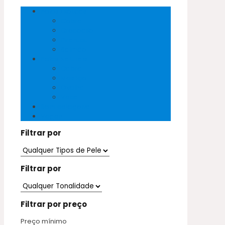
Peles Exóticas
Cobra
Crocodilo
Pirarucu
Salmão
Peles Naturais
Cabra
Mestiço
Ovelha
Vaca
Sem categoria
Vegan
Filtrar por
Filtrar por
Filtrar por preço
Preço mínimo