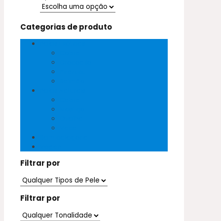
Categorias de produto
Peles Exóticas
Cobra
Crocodilo
Pirarucu
Salmão
Peles Naturais
Cabra
Mestiço
Ovelha
Vaca
Sem categoria
Vegan
Filtrar por
Filtrar por