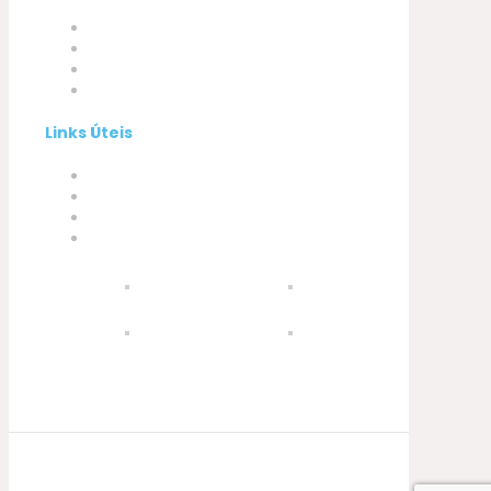
Empresa
Produtos
A minha conta
Contactos
Links Úteis
Termos e Condições
Política de Privacidade
Política de Cookies
Livro de Reclamações
© 2021 Silva, Santos e Silva. Powered by
Soluções Digitais