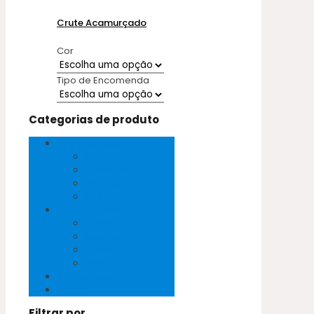
Crute Acamurçado
Cor
Tipo de Encomenda
Categorias de produto
Peles Exóticas
Cobra
Crocodilo
Pirarucu
Salmão
Peles Naturais
Cabra
Mestiço
Ovelha
Vaca
Sem categoria
Vegan
Filtrar por