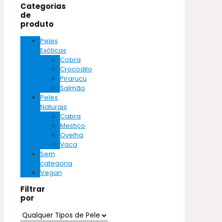
Categorias
de
produto
Peles
Exóticas
Cobra
Crocodilo
Pirarucu
Salmão
Peles
Naturais
Cabra
Mestiço
Ovelha
Vaca
Sem
categoria
Vegan
Filtrar
por