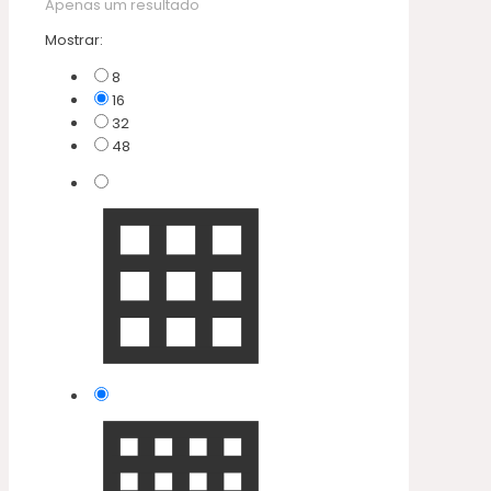
Apenas um resultado
Mostrar:
8
16
32
48