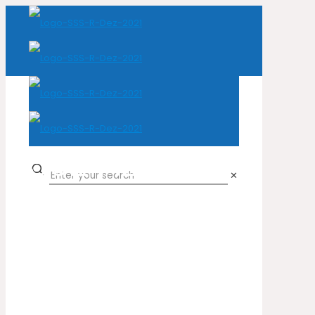
302 F.213 P
✕
Home
Cor do produto
302 F.213 P