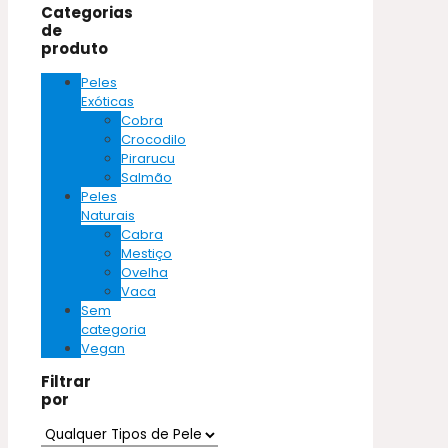
Categorias
de
produto
Peles
Exóticas
Cobra
Crocodilo
Pirarucu
Salmão
Peles
Naturais
Cabra
Mestiço
Ovelha
Vaca
Sem
categoria
Vegan
Filtrar
por