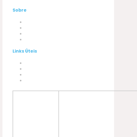
Sobre
Empresa
Produtos
A minha conta
Contactos
Links Úteis
Termos e Condições
Política de Privacidade
Política de Cookies
Livro de Reclamações