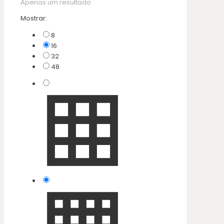
Apenas um resultado
Mostrar:
8
16
32
48