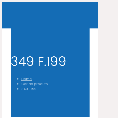
349 F.199
Home
Cor do produto
349 F.199