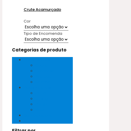
Crute Acamurçado
Cor
Tipo de Encomenda
Categorias de produto
Peles Exóticas
Cobra
Crocodilo
Pirarucu
Salmão
Peles Naturais
Cabra
Mestiço
Ovelha
Vaca
Sem categoria
Vegan
Filtrar por