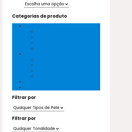
Categorias de produto
Peles Exóticas
Cobra
Crocodilo
Pirarucu
Salmão
Peles Naturais
Cabra
Mestiço
Ovelha
Vaca
Sem categoria
Vegan
Filtrar por
Filtrar por