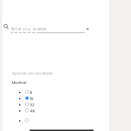
390
✕
Apenas um resultado
Mostrar:
8
16
32
48