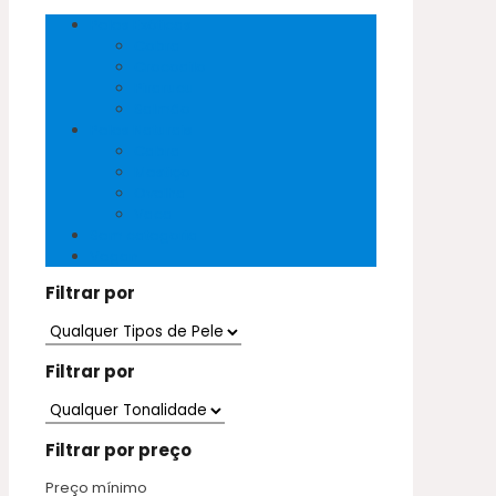
Peles Exóticas
Cobra
Crocodilo
Pirarucu
Salmão
Peles Naturais
Cabra
Mestiço
Ovelha
Vaca
Sem categoria
Vegan
Filtrar por
Filtrar por
Filtrar por preço
Preço mínimo