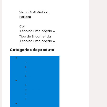
Verniz Soft Gótico
Perlato
Cor
Tipo de Encomenda
Categorias de produto
Peles Exóticas
Cobra
Crocodilo
Pirarucu
Salmão
Peles Naturais
Cabra
Mestiço
Ovelha
Vaca
Sem categoria