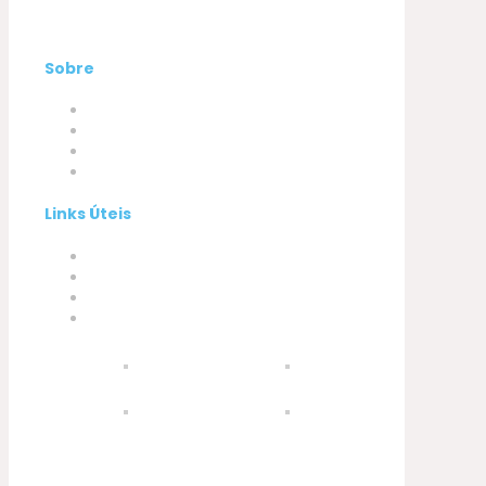
Sobre
Empresa
Produtos
A minha conta
Contactos
Links Úteis
Termos e Condições
Política de Privacidade
Política de Cookies
Livro de Reclamações