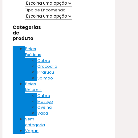
Tipo de Encomenda
Categorias
de
produto
Peles
Exóticas
Cobra
Crocodilo
Pirarucu
Salmão
Peles
Naturais
Cabra
Mestiço
Ovelha
Vaca
Sem
categoria
Vegan