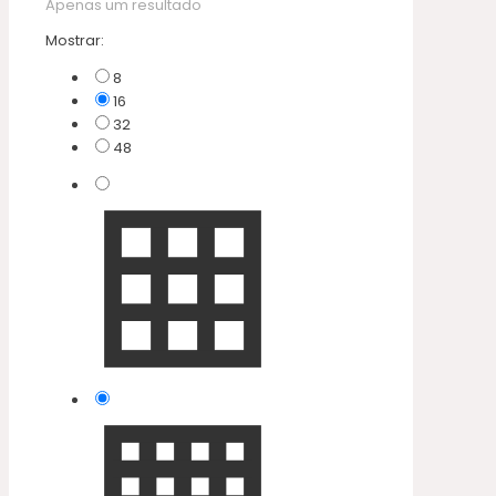
Apenas um resultado
Mostrar:
8
16
32
48