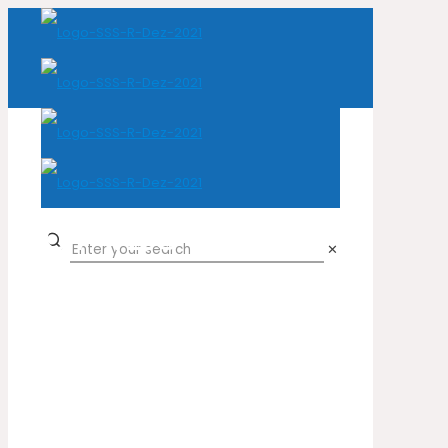
67423 Bordô
✕
Home
Cor do produto
67423 Bordô