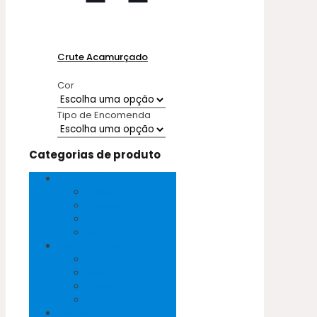
Crute Acamurçado
Cor
Tipo de Encomenda
Categorias de produto
Peles Exóticas
Cobra
Crocodilo
Pirarucu
Salmão
Peles Naturais
Cabra
Mestiço
Ovelha
Vaca
Sem categoria