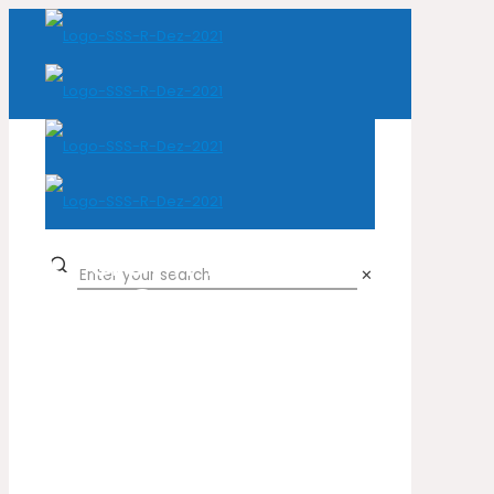
Cashmire
✕
F.213P
Home
Cor do produto
Cashmire F.213P