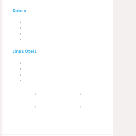
Sobre
Empresa
Produtos
A minha conta
Contactos
Links Úteis
Termos e Condições
Política de Privacidade
Política de Cookies
Livro de Reclamações