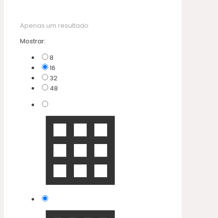
Apenas um resultado
Mostrar:
8
16
32
48