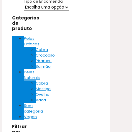
Tipo de Encomenda
Categorias
de
produto
Peles
Exóticas
Cobra
Crocodilo
Pirarucu
Salmão
Peles
Naturais
Cabra
Mestiço
Ovelha
Vaca
Sem
categoria
Vegan
Filtrar
por