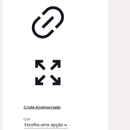
Crute Acamurçado
Cor