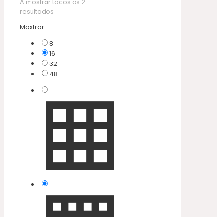
A mostrar todos os 2
resultados
Mostrar:
8
16
32
48