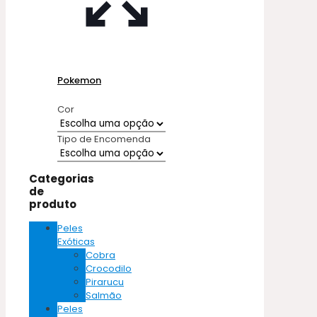
Pokemon
Cor
Tipo de Encomenda
Categorias
de
produto
Peles
Exóticas
Cobra
Crocodilo
Pirarucu
Salmão
Peles