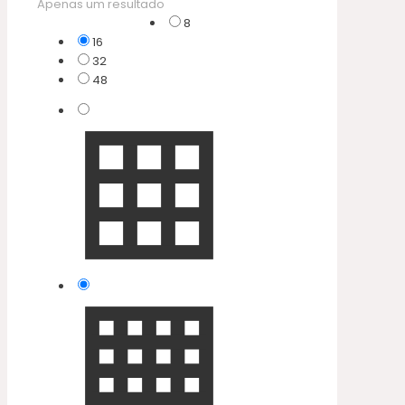
Apenas um resultado
8
16
32
48