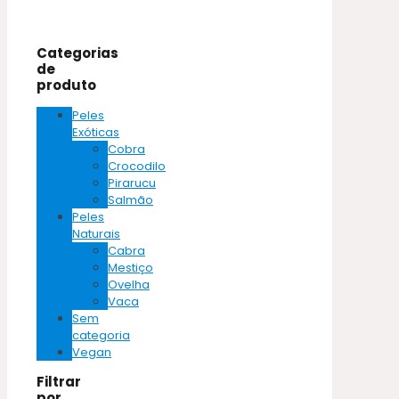
Categorias
de
produto
Peles
Exóticas
Cobra
Crocodilo
Pirarucu
Salmão
Peles
Naturais
Cabra
Mestiço
Ovelha
Vaca
Sem
categoria
Vegan
Filtrar
por