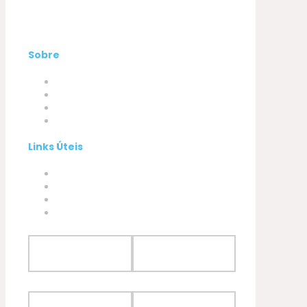
Sobre
Empresa
Produtos
A minha conta
Contactos
Links Úteis
Termos e Condições
Política de Privacidade
Política de Cookies
Livro de Reclamações