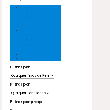
Peles Exóticas
Cobra
Crocodilo
Pirarucu
Salmão
Peles Naturais
Cabra
Mestiço
Ovelha
Vaca
Sem categoria
Vegan
Filtrar por
Filtrar por
Filtrar por preço