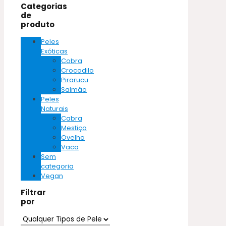
Categorias
de
produto
Peles
Exóticas
Cobra
Crocodilo
Pirarucu
Salmão
Peles
Naturais
Cabra
Mestiço
Ovelha
Vaca
Sem
categoria
Vegan
Filtrar
por