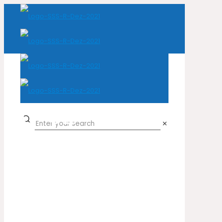
U-32
✕
Home
Cor do produto
U-32