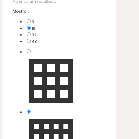
Apenas um resultado
Mostrar:
8
16
32
48