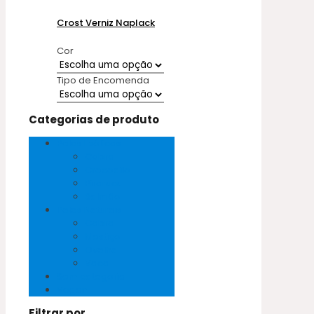
Crost Verniz Naplack
Cor
Tipo de Encomenda
Categorias de produto
Peles Exóticas
Cobra
Crocodilo
Pirarucu
Salmão
Peles Naturais
Cabra
Mestiço
Ovelha
Vaca
Sem categoria
Vegan
Filtrar por