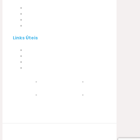
Empresa
Produtos
A minha conta
Contactos
Links Úteis
Termos e Condições
Política de Privacidade
Política de Cookies
Livro de Reclamações
© 2021 Silva, Santos e Silva. Powered by
Soluções Digitais