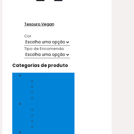
Tesouro Vegan
Cor
Tipo de Encomenda
Categorias de produto
Peles Exóticas
Cobra
Crocodilo
Pirarucu
Salmão
Peles Naturais
Cabra
Mestiço
Ovelha
Vaca
Sem categoria