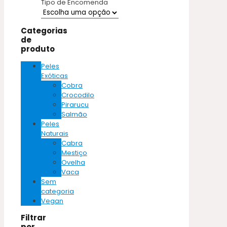
Tipo de Encomenda
Categorias
de
produto
Peles
Exóticas
Cobra
Crocodilo
Pirarucu
Salmão
Peles
Naturais
Cabra
Mestiço
Ovelha
Vaca
Sem
categoria
Vegan
Filtrar
por