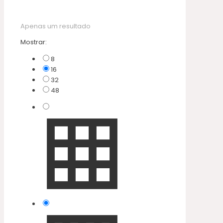
Apenas um resultado
Mostrar:
8
16
32
48