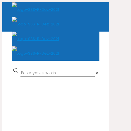
Verde
✕
Escuro
Home
Cor do produto
Verde Escuro