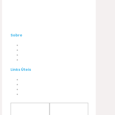
Sobre
Empresa
Produtos
A minha conta
Contactos
Links Úteis
Termos e Condições
Política de Privacidade
Política de Cookies
Livro de Reclamações