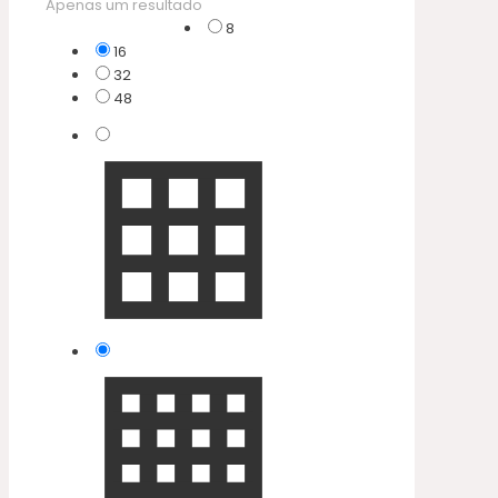
Apenas um resultado
8
16
32
48