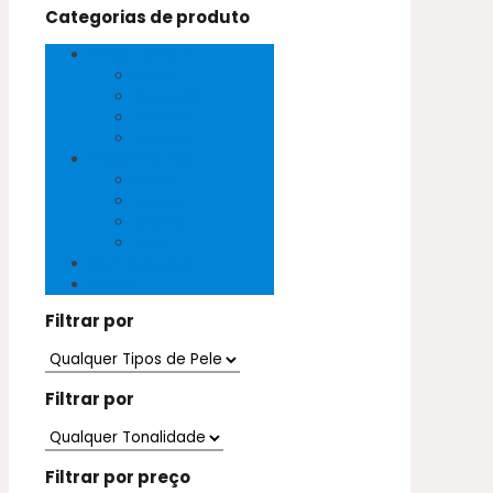
Categorias de produto
Peles Exóticas
Cobra
Crocodilo
Pirarucu
Salmão
Peles Naturais
Cabra
Mestiço
Ovelha
Vaca
Sem categoria
Vegan
Filtrar por
Filtrar por
Filtrar por preço