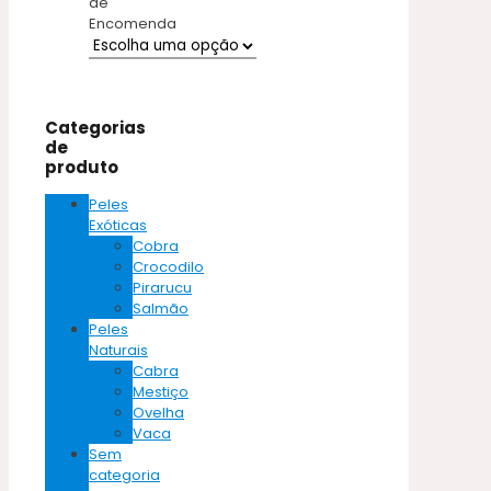
de
Encomenda
Categorias
de
produto
Peles
Exóticas
Cobra
Crocodilo
Pirarucu
Salmão
Peles
Naturais
Cabra
Mestiço
Ovelha
Vaca
Sem
categoria