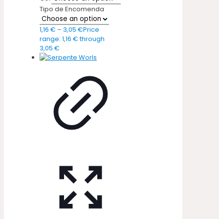
Tipo de Encomenda
1,16
€
–
3,05
€
Price
range: 1,16 € through
3,05 €