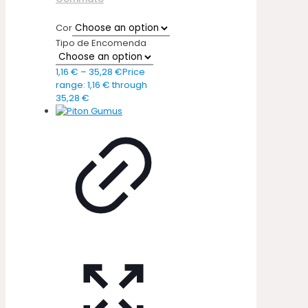
Cor
Tipo de Encomenda
1,16
€
–
35,28
€
Price
range: 1,16 € through
35,28 €