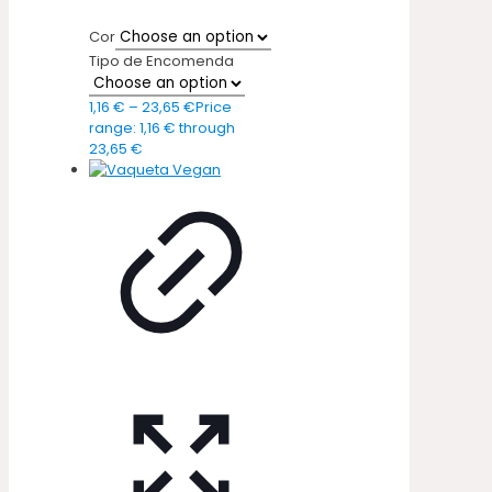
Cor
Tipo de Encomenda
1,16
€
–
23,65
€
Price
range: 1,16 € through
23,65 €