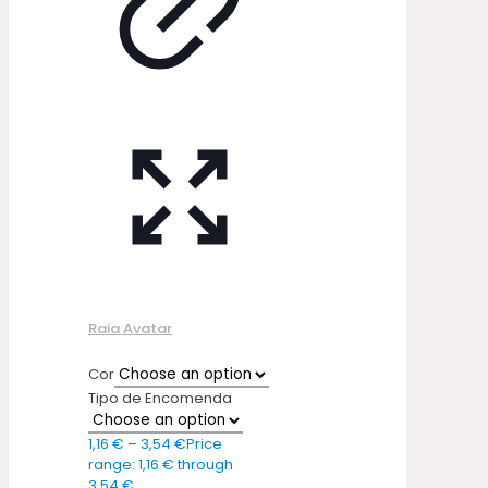
Raia Avatar
Cor
Tipo de Encomenda
1,16
€
–
3,54
€
Price
range: 1,16 € through
3,54 €