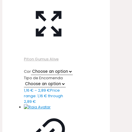
Piton Gumus Alive
Cor
Tipo de Encomenda
1,16
€
–
2,89
€
Price
range: 1,16 € through
2,89 €