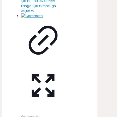
1,16
€
–
39,06
€
Price
range: 1,16 € through
39,06 €
Gommato