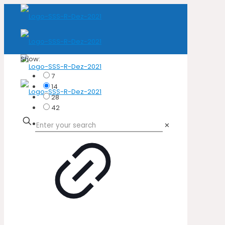
Show:
7
14
28
42
✕