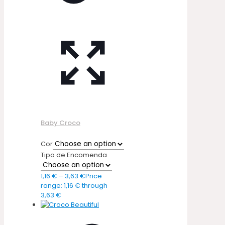
Baby Croco
Cor
Tipo de Encomenda
1,16
€
–
3,63
€
Price
range: 1,16 € through
3,63 €