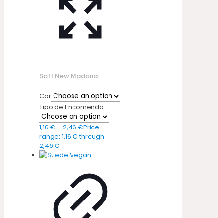
Soft New Madona
Cor
Tipo de Encomenda
1,16
€
–
2,46
€
Price
range: 1,16 € through
2,46 €