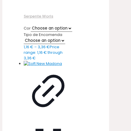
Serpente Worls
Cor
Tipo de Encomenda
1,16
€
–
3,36
€
Price
range: 1,16 € through
3,36 €