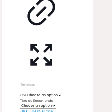
Timeless
Cor
Tipo de Encomenda
1,16
€
–
34,65
€
Price