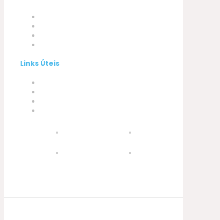
Empresa
Produtos
A minha conta
Contactos
Links Úteis
Termos e Condições
Política de Privacidade
Política de Cookies
Livro de Reclamações
© 2021 Silva, Santos e Silva. Powered by
Soluções Digitais