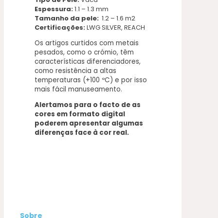
Espessura:
1.1 – 1.3 mm
Tamanho da pele:
1.2 – 1.6 m2
Certificações:
LWG SILVER, REACH
Os artigos curtidos com metais
pesados, como o crómio, têm
características diferenciadores,
como resistência a altas
temperaturas (+100 ºC) e por isso
mais fácil manuseamento.
Alertamos para o facto de as
cores em formato digital
poderem apresentar algumas
diferenças face à cor real.
Sobre