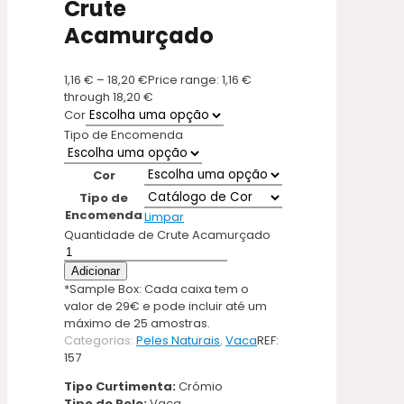
Crute
Acamurçado
1,16
€
–
18,20
€
Price range: 1,16 €
through 18,20 €
Cor
Tipo de Encomenda
Cor
Tipo de
Encomenda
Limpar
Quantidade de Crute Acamurçado
Adicionar
*Sample Box: Cada caixa tem o
valor de 29€ e pode incluir até um
máximo de 25 amostras.
Categorias:
Peles Naturais
,
Vaca
REF:
157
Tipo Curtimenta:
Crómio
Tipo de Pele:
Vaca