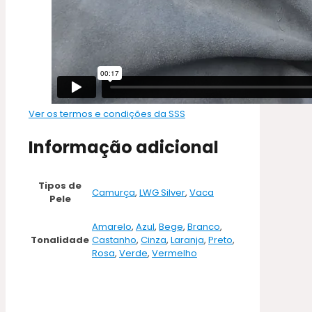
Ver os termos e condições da SSS
Informação adicional
Tipos de
Camurça
,
LWG Silver
,
Vaca
Pele
Amarelo
,
Azul
,
Bege
,
Branco
,
Tonalidade
Castanho
,
Cinza
,
Laranja
,
Preto
,
Rosa
,
Verde
,
Vermelho