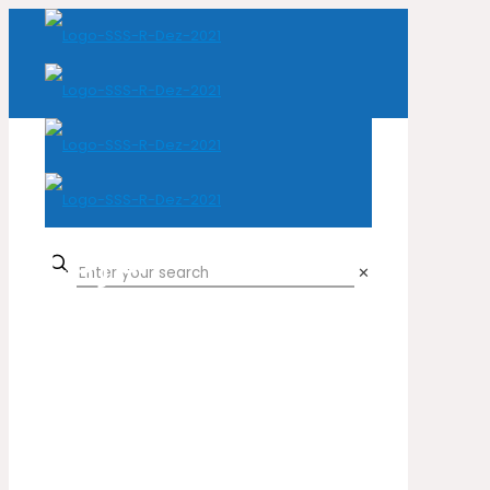
Loja
✕
Home
Loja
Peles Naturais
Vaca
Crute Acamurçado