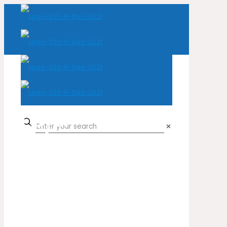
Loja
✕
Home
Loja
Peles Naturais
Vaca
Pirilau