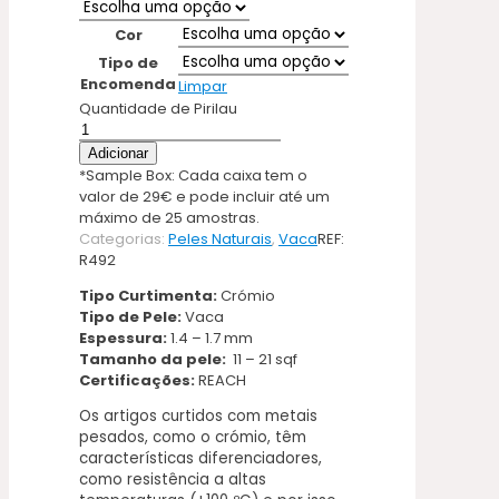
Cor
Tipo de
Encomenda
Limpar
Quantidade de Pirilau
Adicionar
*Sample Box: Cada caixa tem o
valor de 29€ e pode incluir até um
máximo de 25 amostras.
Categorias:
Peles Naturais
,
Vaca
REF:
R492
Tipo Curtimenta:
Crómio
Tipo de Pele:
Vaca
Espessura:
1.4 – 1.7 mm
Tamanho da pele:
11 – 21 sqf
Certificações:
REACH
Os artigos curtidos com metais
pesados, como o crómio, têm
características diferenciadores,
como resistência a altas