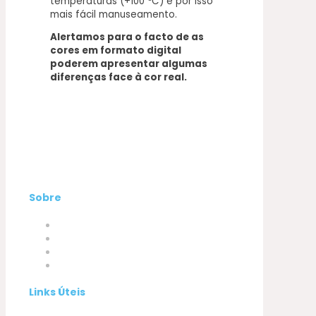
temperaturas (+100 ºC) e por isso
mais fácil manuseamento.
Alertamos para o facto de as
cores em formato digital
poderem apresentar algumas
diferenças face à cor real.
Sobre
Empresa
Produtos
A minha conta
Contactos
Links Úteis