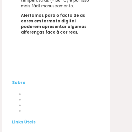
temperaturas (+100 ºC) e por isso
mais fácil manuseamento.
Alertamos para o facto de as
cores em formato digital
poderem apresentar algumas
diferenças face à cor real.
Sobre
Empresa
Produtos
A minha conta
Contactos
Links Úteis