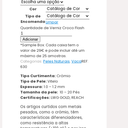
Cor
Tipo de
Encomenda
Limpar
Quantidade de Verniz Croco Flash
Adicionar
*Sample Box: Cada caixa tem o
valor de 29€ e pode incluir até um
máximo de 25 amostras.
Categorias:
Peles Naturais
,
Vaca
REF:
630
Tipo Curtimenta:
Crómio
Tipo de Pele:
Vitelo
Espessura:
1.0 – 1.2 mm
Tamanho da pele:
10 – 20 Pés
Certificações:
LWG GOLD, REACH
Os artigos curtidos com metais
pesados, como o crómio, têm
características diferenciadores,
como resistência a altas