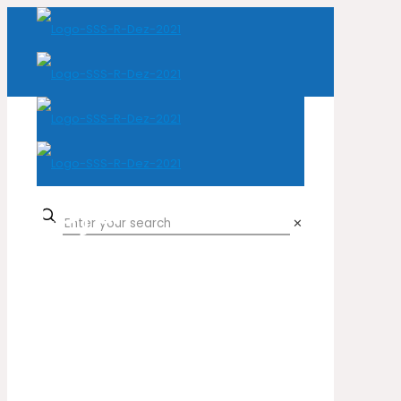
Loja
✕
Home
Loja
Peles Naturais
Vaca
Verniz Croco Flash