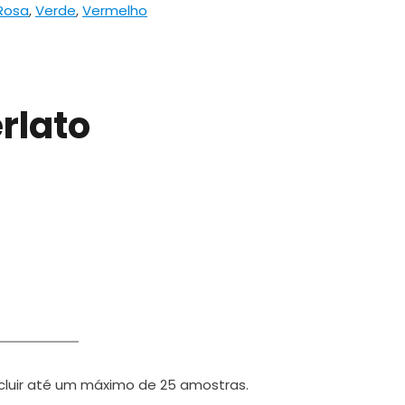
Rosa
,
Verde
,
Vermelho
erlato
cluir até um máximo de 25 amostras.