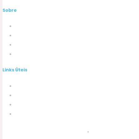
Sobre
Empresa
Produtos
A minha conta
Contactos
Links Úteis
Termos e Condições
Política de Privacidade
Política de Cookies
Livro de Reclamações