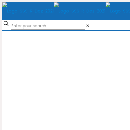
✕
Loja
Home
Loja
Peles Naturais