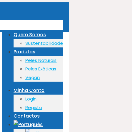
Quem Somos
Sustentabilidade
Produtos
Peles Naturais
Peles Exóticas
Vegan
Minha Conta
Login
Registo
Contactos