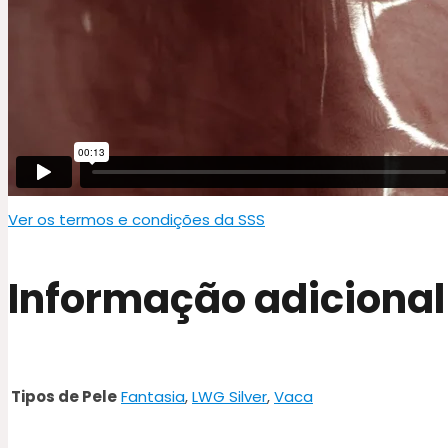
Ver os termos e condições da SSS
Informação adicional
Tipos de Pele
Fantasia
,
LWG Silver
,
Vaca