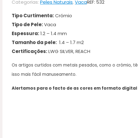
Categorias:
Peles Naturais
,
Vaca
REF:
532
Tipo Curtimenta:
Crómio
Tipo de Pele:
Vaca
Espessura:
1.2 – 1.4 mm
Tamanho da pele:
1.4 – 1.7 m2
Certificações:
LWG SILVER, REACH
Os artigos curtidos com metais pesados, como o crómio, têm
isso mais fácil manuseamento.
Alertamos para o facto de as cores em formato digital