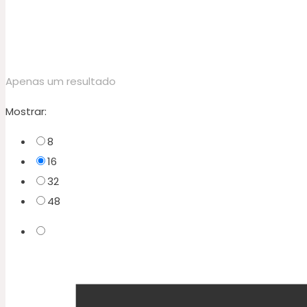
Apenas um resultado
Mostrar:
8
16
32
48