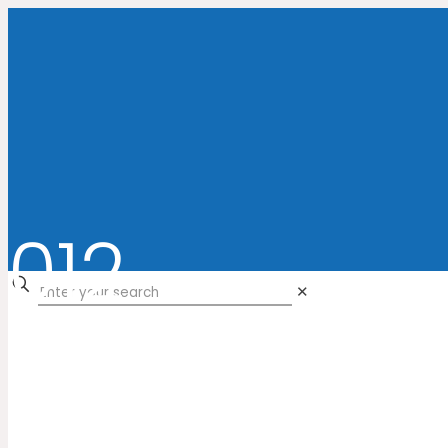
012
✕
Home
Cor do produto
012