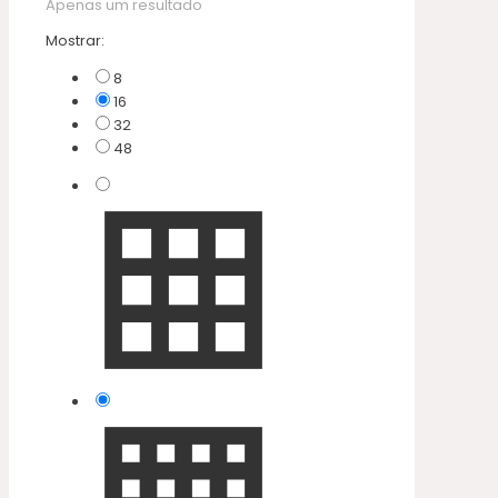
Apenas um resultado
Mostrar:
8
16
32
48