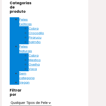
Categorias
de
produto
Peles
Exóticas
Cobra
Crocodilo
Pirarucu
Salmão
Peles
Naturais
Cabra
Mestiço
Ovelha
Vaca
Sem
categoria
Vegan
Filtrar
por