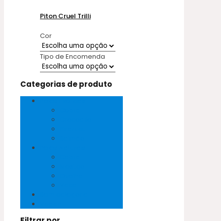
Piton Cruel Trilli
Cor
Tipo de Encomenda
Categorias de produto
Peles Exóticas
Cobra
Crocodilo
Pirarucu
Salmão
Peles Naturais
Cabra
Mestiço
Ovelha
Vaca
Sem categoria
Vegan
Filtrar por