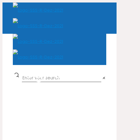
Cognac 698
✕
Home
Cor do produto
Cognac 698