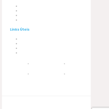
Empresa
Produtos
A minha conta
Contactos
Links Úteis
Termos e Condições
Política de Privacidade
Política de Cookies
Livro de Reclamações
© 2021 Silva, Santos e Silva. Powered by
Soluções Digitais