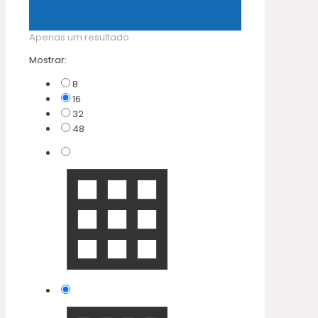
Apenas um resultado
Mostrar:
8
16
32
48