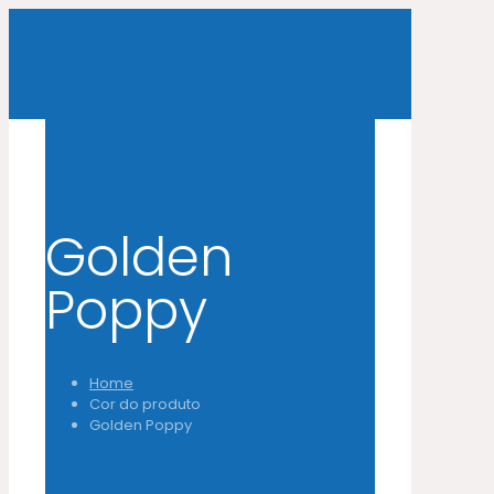
Golden
Poppy
Home
Cor do produto
Golden Poppy