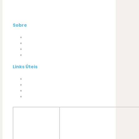
Sobre
Empresa
Produtos
A minha conta
Contactos
Links Úteis
Termos e Condições
Política de Privacidade
Política de Cookies
Livro de Reclamações