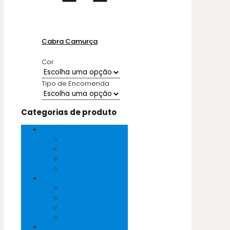
Cabra Camurça
Cor
Tipo de Encomenda
Categorias de produto
Peles Exóticas
Cobra
Crocodilo
Pirarucu
Salmão
Peles Naturais
Cabra
Mestiço
Ovelha
Vaca
Sem categoria