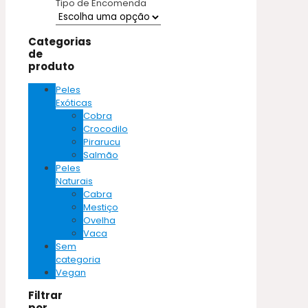
Tipo de Encomenda
Categorias
de
produto
Peles
Exóticas
Cobra
Crocodilo
Pirarucu
Salmão
Peles
Naturais
Cabra
Mestiço
Ovelha
Vaca
Sem
categoria
Vegan
Filtrar
por