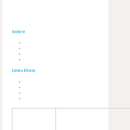
Sobre
Empresa
Produtos
A minha conta
Contactos
Links Úteis
Termos e Condições
Política de Privacidade
Política de Cookies
Livro de Reclamações