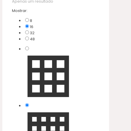
Apenas um resultado
Mostrar:
8
16
32
48