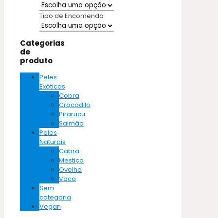
Tipo de Encomenda
Categorias
de
produto
Peles
Exóticas
Cobra
Crocodilo
Pirarucu
Salmão
Peles
Naturais
Cabra
Mestiço
Ovelha
Vaca
Sem
categoria
Vegan