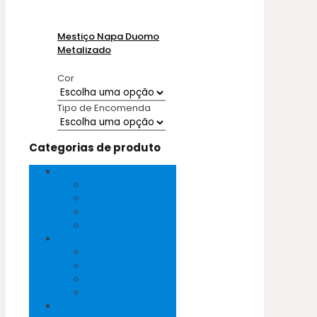
Mestiço Napa Duomo
Metalizado
Cor
Tipo de Encomenda
Categorias de produto
Peles Exóticas
Cobra
Crocodilo
Pirarucu
Salmão
Peles Naturais
Cabra
Mestiço
Ovelha
Vaca
Sem categoria