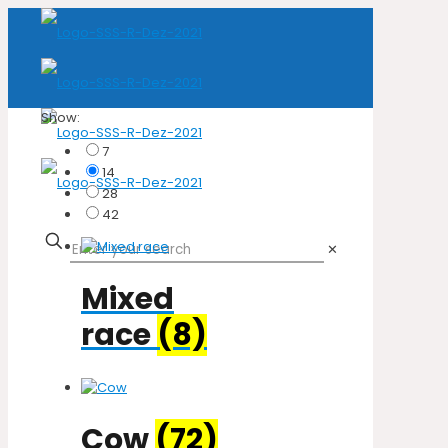
Show:
7
14
28
42
✕
Mixed
race
(8)
Cow
(72)