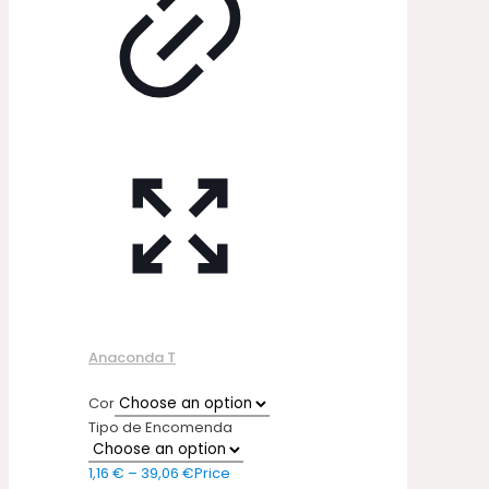
Anaconda T
Cor
Tipo de Encomenda
1,16
€
–
39,06
€
Price