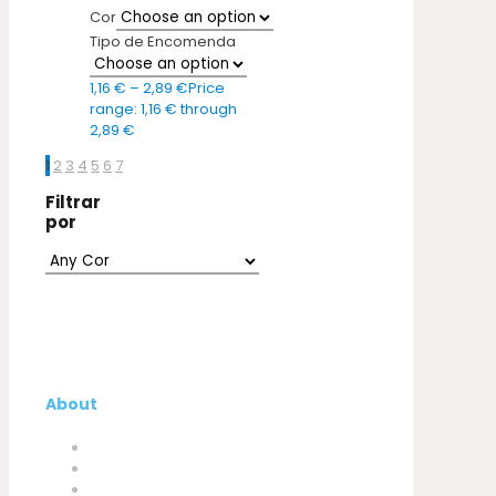
Cor
Tipo de Encomenda
1,16
€
–
2,89
€
Price
range: 1,16 € through
2,89 €
1
2
3
4
5
6
7
Filtrar
por
About
Company
My Account
Contacts