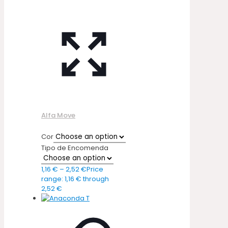
Alfa Move
Cor
Tipo de Encomenda
1,16
€
–
2,52
€
Price
range: 1,16 € through
2,52 €