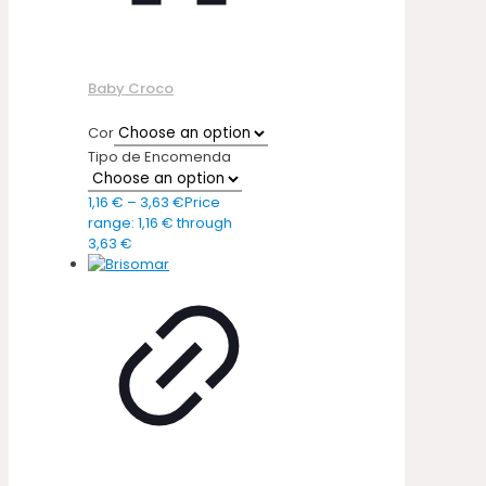
Baby Croco
Cor
Tipo de Encomenda
1,16
€
–
3,63
€
Price
range: 1,16 € through
3,63 €