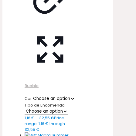
Bubble
Cor
Tipo de Encomenda
1,16
€
–
32,55
€
Price
range: 1,16 € through
32,55 €