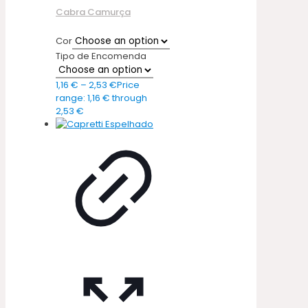
Cabra Camurça
Cor
Tipo de Encomenda
1,16
€
–
2,53
€
Price
range: 1,16 € through
2,53 €