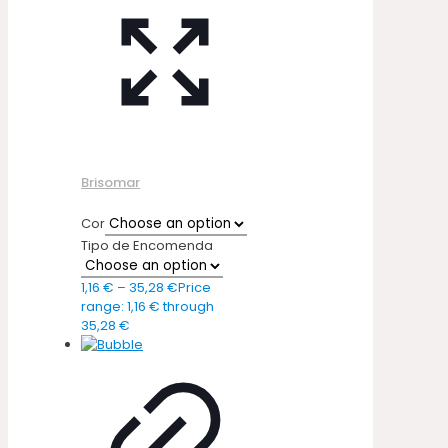
Brisomar
Cor
Tipo de Encomenda
1,16
€
–
35,28
€
Price
range: 1,16 € through
35,28 €