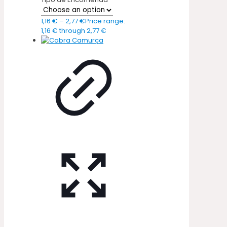
1,16
€
–
2,77
€
Price range:
1,16 € through 2,77 €