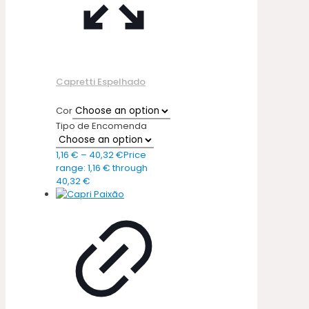
Capretti Espelhado
Cor
Tipo de Encomenda
1,16
€
–
40,32
€
Price
range: 1,16 € through
40,32 €