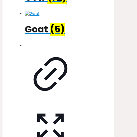
Goat
(5)