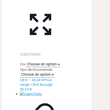
Capri Paixão
Cor
Tipo de Encomenda
1,16
€
–
30,24
€
Price
range: 1,16 € through
30,24 €