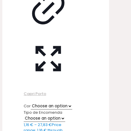
Capri Porto
Cor
Tipo de Encomenda
1,16
€
–
27,83
€
Price
range: 1,16 € through